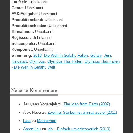
Laufzeit:
Unbekannt
Genre:
Unbekannt
FSK-Freigabe:
Unbekannt
Produktionsland:
Unbekannt
Produktionskosten:
Unbekannt
Einnahmen:
Unbekannt
Regisseur:
Unbekannt
Schauspieler:
Unbekannt
Komponist:
Unbekannt
Stimmung:
2013
,
Die Welt in Gefahr
,
Fallen
,
Gefahr
,
Juni
,
Kinostart
,
Olympus
,
Olympus Has Fallen
,
Olympus Has Fallen
- Die Welt in Gefahr
,
Welt
Neueste Kommentare
Jeruyaan Yogarajah
zu
The Man from Earth (2007)
Alex Nava
zu
Zweimal Sterben ist einmal zuviel (2011)
Lara
zu
Männerhort
Aaron Leu
zu
Ich – Einfach unverbesserlich (2010)