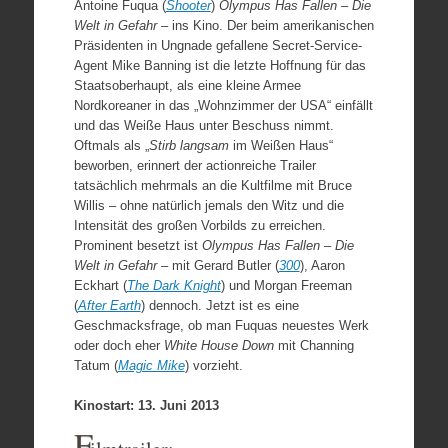
Antoine Fuqua (
Shooter
)
Olympus Has Fallen – Die
Welt in Gefahr
– ins Kino. Der beim amerikanischen
Präsidenten in Ungnade gefallene Secret-Service-
Agent Mike Banning ist die letzte Hoffnung für das
Staatsoberhaupt, als eine kleine Armee
Nordkoreaner in das „Wohnzimmer der USA“ einfällt
und das Weiße Haus unter Beschuss nimmt.
Oftmals als „
Stirb langsam
im Weißen Haus“
beworben, erinnert der actionreiche Trailer
tatsächlich mehrmals an die Kultfilme mit Bruce
Willis – ohne natürlich jemals den Witz und die
Intensität des großen Vorbilds zu erreichen.
Prominent besetzt ist
Olympus Has Fallen – Die
Welt in Gefahr –
mit
Gerard Butler (
300
), Aaron
Eckhart (
The Dark Knight
) und Morgan Freeman
(
After Earth
) dennoch. Jetzt ist es eine
Geschmacksfrage, ob man Fuquas neuestes Werk
oder doch eher
White House Down
mit Channing
Tatum (
Magic Mike
) vorzieht.
Kinostart: 13. Juni 2013
F