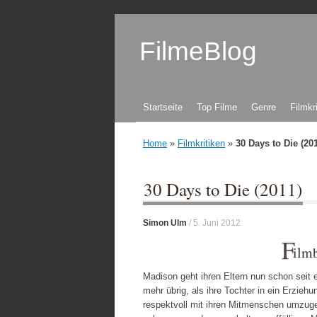
FilmeBlog
Zum Inhalt springen
Startseite
Top Filme
Genre
Filmkr
Home
»
Filmkritiken
»
30 Days to Die (201
30 Days to Die (2011)
Simon Ulm
/
5. Juni 2012
F
ilm
Madison geht ihren Eltern nun schon seit ei
mehr übrig, als ihre Tochter in ein Erzieh
respektvoll mit ihren Mitmenschen umzu