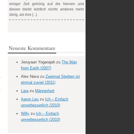
einiger Zeit gehörig auf die Nerven und
diesen bleibt letztlich nichts anderes mehr
übrig, als ihre [...]
Neueste Kommentare
Jeruyaan Yogarajah
zu
The Man
from Earth (2007)
Alex Nava
zu
Zweimal Sterben ist
einmal zuviel (2011)
Lara
zu
Männerhort
Aaron Leu
zu
Ich – Einfach
unverbesserlich (2010)
Willy
zu
Ich – Einfach
unverbesserlich (2010)