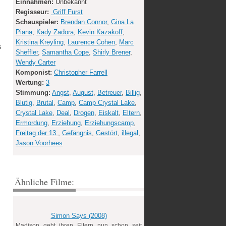
Einnahmen:
Unbekannt
Regisseur:
Griff Furst
Schauspieler:
Brendan Connor
,
Gina La
Piana
,
Kady Zadora
,
Kevin Kazakoff
,
Kristina Kreyling
,
Laurence Cohen
,
Marc
s
Sheffler
,
Samantha Cope
,
Shirly Brener
,
Wendy Carter
Komponist:
Christopher Farrell
Wertung:
3
Stimmung:
Angst
,
August
,
Betreuer
,
Billig
,
Blutig
,
Brutal
,
Camp
,
Camp Crystal Lake
,
Crystal Lake
,
Deal
,
Drogen
,
Eiskalt
,
Eltern
,
Ermordung
,
Erziehung
,
Erziehungscamp
,
Freitag der 13.
,
Gefängnis
,
Gestört
,
illegal
,
Jason Voorhees
Ähnliche Filme:
Simon Says (2008)
Madison geht ihren Eltern nun schon seit