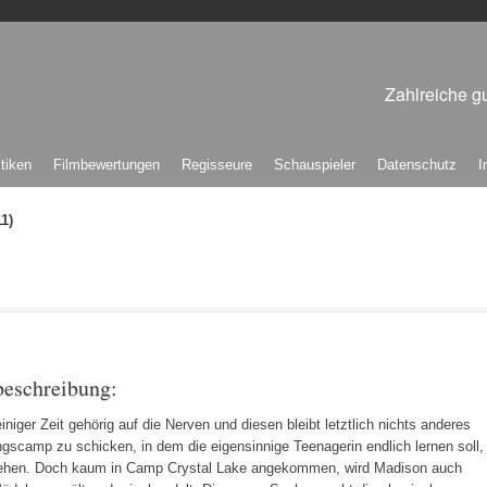
Zahlreiche gu
itiken
Filmbewertungen
Regisseure
Schauspieler
Datenschutz
I
1)
beschreibung:
niger Zeit gehörig auf die Nerven und diesen bleibt letztlich nichts anderes
ungscamp zu schicken, in dem die eigensinnige Teenagerin endlich lernen soll,
gehen. Doch kaum in Camp Crystal Lake angekommen, wird Madison auch