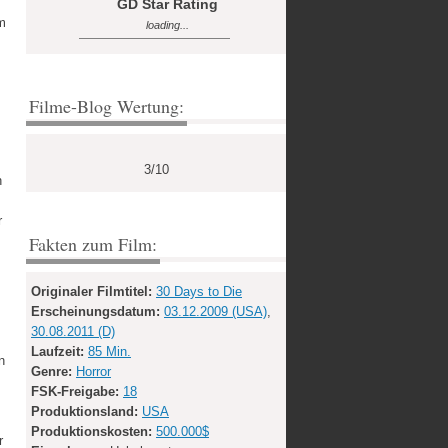
GD Star Rating
m
loading...
Filme-Blog Wertung:
3/10
n
r
Fakten zum Film:
Originaler Filmtitel:
30 Days to Die
Erscheinungsdatum:
03.12.2009 (USA)
,
30.08.2011 (D)
Laufzeit:
85 Min.
n
Genre:
Horror
FSK-Freigabe:
18
Produktionsland:
USA
Produktionskosten:
500.000$
r