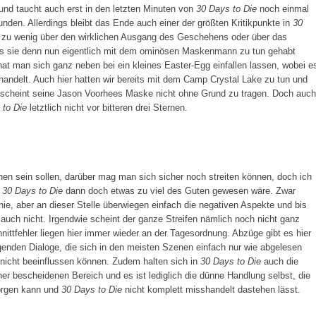
und taucht auch erst in den letzten Minuten von
30 Days to Die
noch einmal
den. Allerdings bleibt das Ende auch einer der größten Kritikpunkte in
30
el zu wenig über den wirklichen Ausgang des Geschehens oder über das
was sie denn nun eigentlich mit dem ominösen Maskenmann zu tun gehabt
at man sich ganz neben bei ein kleines Easter-Egg einfallen lassen, wobei e
andelt. Auch hier hatten wir bereits mit dem Camp Crystal Lake zu tun und
scheint seine Jason Voorhees Maske nicht ohne Grund zu tragen. Doch auch
 to Die
letztlich nicht vor bitteren drei Sternen.
en sein sollen, darüber mag man sich sicher noch streiten können, doch ich
r
30 Days to Die
dann doch etwas zu viel des Guten gewesen wäre. Zwar
nie, aber an dieser Stelle überwiegen einfach die negativen Aspekte und bis
auch nicht. Irgendwie scheint der ganze Streifen nämlich noch nicht ganz
hnittfehler liegen hier immer wieder an der Tagesordnung. Abzüge gibt es hier
genden Dialoge, die sich in den meisten Szenen einfach nur wie abgelesen
 nicht beeinflussen können. Zudem halten sich in
30 Days to Die
auch die
er bescheidenen Bereich und es ist lediglich die dünne Handlung selbst, die
 sorgen kann und
30 Days to Die
nicht komplett misshandelt dastehen lässt.