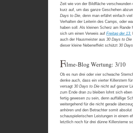
Zeit wie von der Bildfläche verschwunden 
kurz auf, um das ganze Geschehen abzurun
Days to Die
, denn man erfährt einfach vi
Verhalten der Leiterin des Camps, oder 
haben soll. Als kleinen Scherz am Rande h
sich um einen Verweis auf
Freitag der 13.
h
auch der Hausmeister aus
30 Days to Die
dieser kleine Nebeneffekt schützt
30 Days
F
ilme-Blog Wertung: 3/10
Ob es nun drei oder vier schwache Sternch
denke auch, dass ein vierter Killerstern fü
versagt
30 Days to Die
nicht auf ganzer Li
zum Ende dran zu bleiben lohnt sich eben 
fertig gewesen zu sein, denn auffällige Sc
weitergehend für die nicht gerade überzeu
anhören und den Betrachter somit absolut
schauspielerischen Leistungen in einem eh
letztlich noch für drei dünne Killersterne