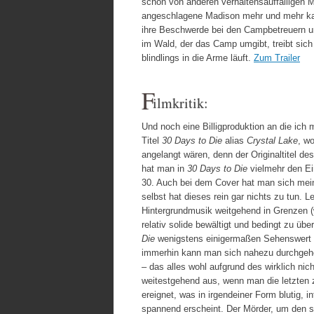
schon von anderen verhaltensauffälligen 
angeschlagene Madison mehr und mehr kap
ihre Beschwerde bei den Campbetreuern und
im Wald, der das Camp umgibt, treibt sich
blindlings in die Arme läuft.
Zum Trailer
F
ilmkritik:
Und noch eine Billigproduktion an die ich 
Titel
30 Days to Die
alias
Crystal Lake
, w
angelangt wären, denn der Originaltitel de
hat man in
30 Days to Die
vielmehr den Ein
30. Auch bei dem Cover hat man sich mein
selbst hat dieses rein gar nichts zu tun. 
Hintergrundmusik weitgehend in Grenzen 
relativ solide bewältigt und bedingt zu üb
Die
wenigstens einigermaßen Sehenswert se
immerhin kann man sich nahezu durchgehe
– das alles wohl aufgrund des wirklich nic
weitestgehend aus, wenn man die letzten z
ereignet, was in irgendeiner Form blutig, 
spannend erscheint. Der Mörder, um den si