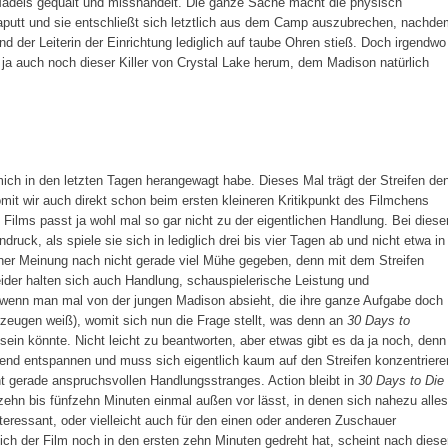
Mädels gequält und misshandelt. Die ganze Sache macht die physisch
utt und sie entschließt sich letztlich aus dem Camp auszubrechen, nachde
 der Leiterin der Einrichtung lediglich auf taube Ohren stieß. Doch irgendwo
 ja auch noch dieser Killer von Crystal Lake herum, dem Madison natürlich
mich in den letzten Tagen herangewagt habe. Dieses Mal trägt der Streifen de
omit wir auch direkt schon beim ersten kleineren Kritikpunkt des Filmchens
s Films passt ja wohl mal so gar nicht zu der eigentlichen Handlung. Bei diese
druck, als spiele sie sich in lediglich drei bis vier Tagen ab und nicht etwa in
er Meinung nach nicht gerade viel Mühe gegeben, denn mit dem Streifen
Leider halten sich auch Handlung, schauspielerische Leistung und
(wenn man mal von der jungen Madison absieht, die ihre ganze Aufgabe doch
erzeugen weiß), womit sich nun die Frage stellt, was denn an
30 Days to
in könnte. Nicht leicht zu beantworten, aber etwas gibt es da ja noch, denn
nd entspannen und muss sich eigentlich kaum auf den Streifen konzentriere
ht gerade anspruchsvollen Handlungsstranges. Action bleibt in
30 Days to Die
ehn bis fünfzehn Minuten einmal außen vor lässt, in denen sich nahezu alles
interessant, oder vielleicht auch für den einen oder anderen Zuschauer
ch der Film noch in den ersten zehn Minuten gedreht hat, scheint nach diese