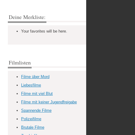
Deine Merkliste:
Your favorites will be here.
Filmlisten
Filme über Mord
Liebesfilme
Filme mit viel Blut
Filme mit keiner Jugendfreigabe
Spannende Filme
Polizeifilme
Brutale Filme