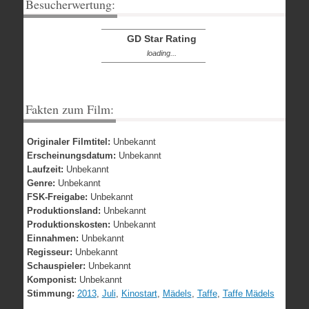
Besucherwertung:
GD Star Rating
loading...
Fakten zum Film:
Originaler Filmtitel:
Unbekannt
Erscheinungsdatum:
Unbekannt
Laufzeit:
Unbekannt
Genre:
Unbekannt
FSK-Freigabe:
Unbekannt
Produktionsland:
Unbekannt
Produktionskosten:
Unbekannt
Einnahmen:
Unbekannt
Regisseur:
Unbekannt
Schauspieler:
Unbekannt
Komponist:
Unbekannt
Stimmung:
2013
,
Juli
,
Kinostart
,
Mädels
,
Taffe
,
Taffe Mädels