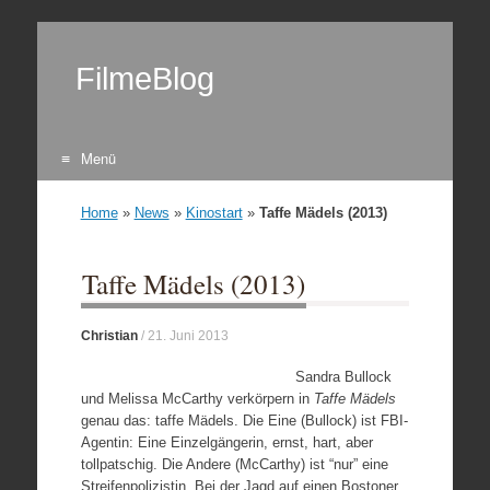
FilmeBlog
Menü
Zum Inhalt springen
Home
»
News
»
Kinostart
»
Taffe Mädels (2013)
Taffe Mädels (2013)
Christian
/
21. Juni 2013
Sandra Bullock
und Melissa McCarthy verkörpern in
Taffe Mädels
genau das: taffe Mädels. Die Eine (Bullock) ist FBI-
Agentin: Eine Einzelgängerin, ernst, hart, aber
tollpatschig. Die Andere (McCarthy) ist “nur” eine
Streifenpolizistin. Bei der Jagd auf einen Bostoner