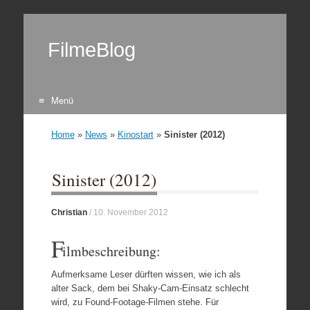
FilmeBlog
Menü
Zum Inhalt springen
Home
»
News
»
Kinostart
»
Sinister (2012)
Sinister (2012)
Christian
/
10. November 2012
F
ilmbeschreibung:
Aufmerksame Leser dürften wissen, wie ich als
alter Sack, dem bei Shaky-Cam-Einsatz schlecht
wird, zu Found-Footage-Filmen stehe. Für