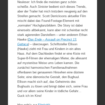
Neuleser: Ich finde die meisten ganz schön
scheiße. Auch
Sinister
bedient sich dieses Trends,
aber der Trailer hat mich trotzdem neugierig auf den
Streifen gemacht. Scott Derricksons aktueller Film
mischt dabei das Found-Footage-Element mit
„normalen“ Hochglanzbildern. Die Story ist dabei
einerseits altbekannt, kann aber mit scheinbar recht
stark agierenden Darstellern – unter anderem Ethan
Hawke (
Das Ende – Assault on Precinct 13
,
Gattaca
) –
überzeugen. Schriftsteller Ellison
(Hawke) zieht mit Frau und Kindern in ein altes
Haus. Auf dem Dachboden findet er eine Kiste mit
Super-8-Filmen der ehemaligen Mieter, die allesamt
auf mysteriöse Weise ums Leben kamen. Die
zunächst harmonischen Familienaufnahmen
offenbaren bei genauerem Hinsehen eine düstere
Seite; eine dämonische Gestalt, den Bughuul.
Ellison macht sich auf, das Geheimnis des
Bughuuls zu lösen und bringt dabei sich, seine Frau
und vor allem seine Kinder in tödliche Gefahr…
Guck ich im Kino!
Hier geht’s zur
Filmkritik
.