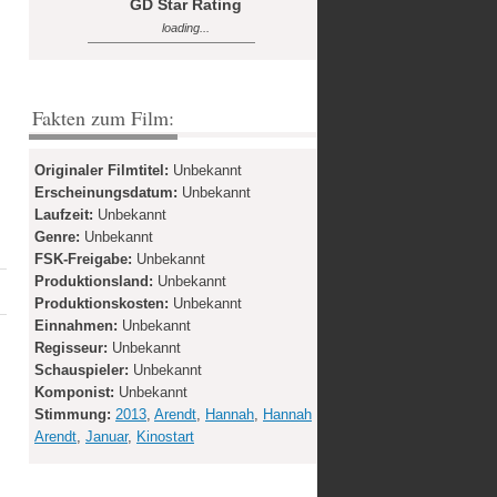
GD Star Rating
loading...
Fakten zum Film:
Originaler Filmtitel:
Unbekannt
Erscheinungsdatum:
Unbekannt
Laufzeit:
Unbekannt
Genre:
Unbekannt
FSK-Freigabe:
Unbekannt
Produktionsland:
Unbekannt
Produktionskosten:
Unbekannt
Einnahmen:
Unbekannt
Regisseur:
Unbekannt
Schauspieler:
Unbekannt
Komponist:
Unbekannt
Stimmung:
2013
,
Arendt
,
Hannah
,
Hannah
Arendt
,
Januar
,
Kinostart