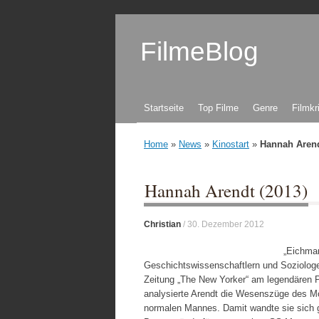
FilmeBlog
Zum Inhalt springen
Startseite
Top Filme
Genre
Filmkr
Home
»
News
»
Kinostart
»
Hannah Arend
Hannah Arendt (2013)
Christian
/
30. Dezember 2012
„Eichman
Geschichtswissenschaftlern und Soziologe
Zeitung „The New Yorker“ am legendären P
analysierte Arendt die Wesenszüge des M
normalen Mannes. Damit wandte sie sich ge