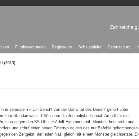
Zahlreiche gu
itiken
Filmbewertungen
Regisseure
Schauspieler
Datenschutz
I
t (2013)
n in Jerusalem – Ein Bericht von der Banalität des Bösen“ gehört unter
n zum Standardwerk. 1961 nahm die Journalistin Hannah Arendt für die
rozess gegen den SS-Offizier Adolf Eichmann teil. Minutiös berichtete und
örders und schuf einen neuen Tätertypus; den des nur Befehle gehorchenden
gen den Zeitgeist, der jeden Nazi gleich mit einem Monster gleichsetzte. Di