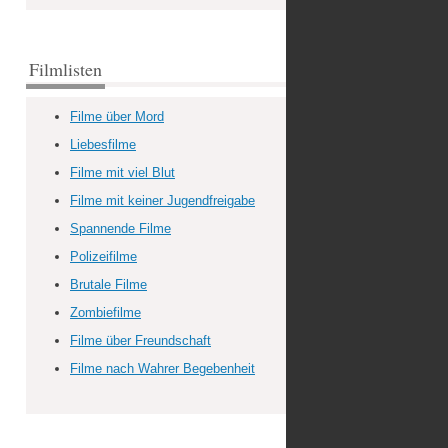
Filmlisten
Filme über Mord
Liebesfilme
Filme mit viel Blut
Filme mit keiner Jugendfreigabe
Spannende Filme
Polizeifilme
Brutale Filme
Zombiefilme
Filme über Freundschaft
Filme nach Wahrer Begebenheit