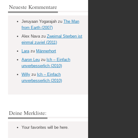
Neueste Kommentare
Jeruyaan Yogarajah
zu
The Man
from Earth (2007)
Alex Nava
zu
Zweimal Sterben ist
einmal zuviel (2011)
Lara
zu
Männerhort
Aaron Leu
zu
Ich – Einfach
unverbesserlich (2010)
Willy
zu
Ich – Einfach
unverbesserlich (2010)
Deine Merkliste:
Your favorites will be here.