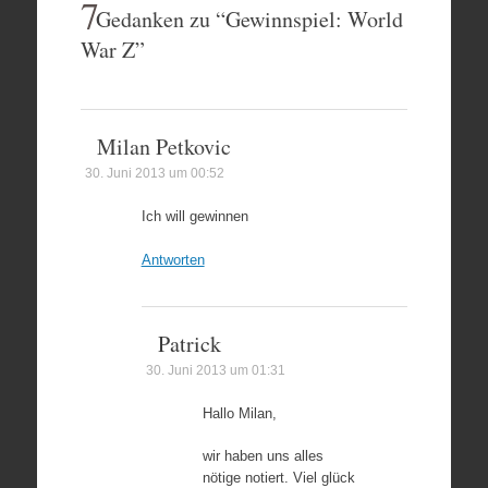
7
Gedanken zu “
Gewinnspiel: World
War Z
”
Milan Petkovic
30. Juni 2013 um 00:52
Ich will gewinnen
Antworten
Patrick
30. Juni 2013 um 01:31
Hallo Milan,
wir haben uns alles
nötige notiert. Viel glück