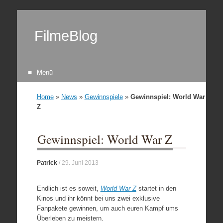
FilmeBlog
Menü
Zum Inhalt springen
Home
»
News
»
Gewinnspiele
»
Gewinnspiel: World War
Z
Gewinnspiel: World War Z
Patrick
/
29. Juni 2013
Endlich ist es soweit,
World War Z
startet in den
Kinos und ihr könnt bei uns zwei exklusive
Fanpakete gewinnen, um auch euren Kampf ums
Überleben zu meistern.