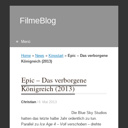
FilmeBlog
Menü
Zum Inhalt springen
Home
»
News
»
Kinostart
»
Epic – Das verborgene
Königreich (2013)
Epic – Das verborgene
Königreich (2013)
Christian
/
6. Mai 2013
Die Blue Sky Studios
hatten das letzte halbe Jahr ordentlich zu tun.
Parallel zu
Ice Age 4 – Voll verschoben
– drehte