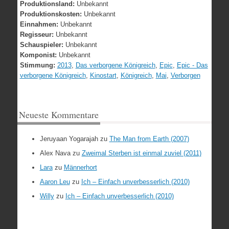
Produktionsland:
Unbekannt
Produktionskosten:
Unbekannt
Einnahmen:
Unbekannt
Regisseur:
Unbekannt
Schauspieler:
Unbekannt
Komponist:
Unbekannt
Stimmung:
2013
,
Das verborgene Königreich
,
Epic
,
Epic - Das
verborgene Königreich
,
Kinostart
,
Königreich
,
Mai
,
Verborgen
Neueste Kommentare
Jeruyaan Yogarajah
zu
The Man from Earth (2007)
Alex Nava
zu
Zweimal Sterben ist einmal zuviel (2011)
Lara
zu
Männerhort
Aaron Leu
zu
Ich – Einfach unverbesserlich (2010)
Willy
zu
Ich – Einfach unverbesserlich (2010)