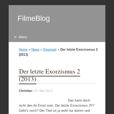
FilmeBlog
Menü
Zum Inhalt springen
Home
»
News
»
Kinostart
»
Der letzte Exorzismus 2
(2013)
Der letzte Exorzismus 2
(2013)
Christian
/
21. Mai 2013
Das kann doch
nicht den ihr Ernst sein.
Der letzte Exorzismus 2
!!?
Geht’s noch? Der Titel ist ja wohl nur dumm und