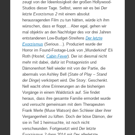
zeugt von der Ideenlosigkeit der großen Hollywood-
Studios dieser Tage. Selbst, wenn wir es bei
Der
letzte Exorzismus 2
mit einem absolut
herausragenden Film zu tun hätten, würde ich ihm
wünschen, dass er floppt… Aber egal, gehen wir
mal objektiv an den Nachfolger des vor drei Jahren
entstandenen Low-Budget-Streifens
Der letzte
Exorzismus
(Serious…). Produziert wurde der
Horror im Found-Footage-Look von „Wunderkind“ Eli
Roth (
Hostel,
Cabin Fever
). Der ist diesmal nicht
mehr mit dabei, dafür ist Protagonistin und
Dämonenhort Nell wieder mit von der Partie, die
abermals von Ashley Bell (
State of Play – Stand
der Dinge
) verkörpert wird. Die Story: Geschenkt.
Nell wacht ohne Erinnerungen an die bisherigen
Vorgänge in einem Waldstück auf. Sie findet
heraus, dass ihre gesamte Familie ermordet wurde
und versucht gemeinsam mit dem Therapeuten
Frank Merle (Muse Watson) den Schleier über ihrer
Vergangenheit zu lüften. Doch der böse Dämon, der
sie in Teil 1 heimsuchte, ist noch nicht
verschwunden. Fortgesetzt wird
Der letzte
Exorzismus 2
dann 2014 mit
Der allerletzte