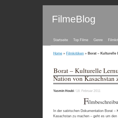
FilmeBlog
Zum Inhalt springen
Startseite
Top Filme
Genre
Filmkr
Home
»
Filmkritiken
»
Borat – Kulturell
Borat – Kulturelle Lern
Nation von Kasachstan 
Yasmin Houbi
/
18. Februar 2011
F
ilmbeschreib
In der satirischen Dokumentation Borat – 
Kasachstan zu machen – geht es um den ka