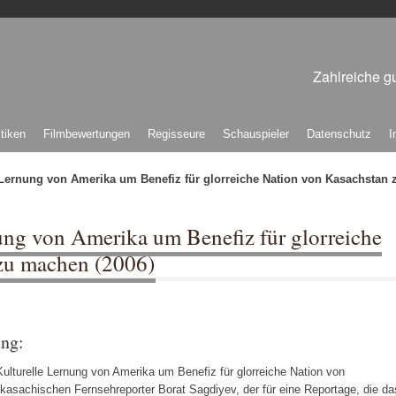
Zahlreiche gu
itiken
Filmbewertungen
Regisseure
Schauspieler
Datenschutz
I
e Lernung von Amerika um Benefiz für glorreiche Nation von Kasachstan 
ung von Amerika um Benefiz für glorreiche
zu machen (2006)
ung:
Kulturelle Lernung von Amerika um Benefiz für glorreiche Nation von
sachischen Fernsehreporter Borat Sagdiyev, der für eine Reportage, die da