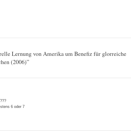
relle Lernung von Amerika um Benefiz für glorreiche
chen (2006)
”
????
estens 6 oder 7