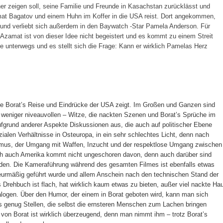
r zeigen soll, seine Familie und Freunde in Kasachstan zurücklässt und
t Bagatov und einem Huhn im Koffer in die USA reist. Dort angekommen,
n und verliebt sich außerdem in den Baywatch -Star Pamela Anderson. Für
 Azamat ist von dieser Idee nicht begeistert und es kommt zu einem Streit
ne unterwegs und es stellt sich die Frage: Kann er wirklich Pamelas Herz
die Borat’s Reise und Eindrücke der USA zeigt. Im Großen und Ganzen sind
 weniger niveauvollen – Witze, die nackten Szenen und Borat’s Sprüche im
fgrund anderer Aspekte Diskussionen aus, die auch auf politischer Ebene
zialen Verhältnisse in Osteuropa, in ein sehr schlechtes Licht, denn nach
tismus, der Umgang mit Waffen, Inzucht und der respektlose Umgang zwischen
h auch Amerika kommt nicht ungeschoren davon, denn auch darüber sind
nden. Die Kameraführung während des gesamten Filmes ist ebenfalls etwas
eurmäßig geführt wurde und allem Anschein nach den technischen Stand der
 Drehbuch ist flach, hat wirklich kaum etwas zu bieten, außer viel nackte Ha
alogen. Über den Humor, der einem in Borat geboten wird, kann man sich
es genug Stellen, die selbst die ernsteren Menschen zum Lachen bringen
von Borat ist wirklich überzeugend, denn man nimmt ihm – trotz Borat’s