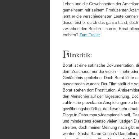
Leben und die Gewohnheiten der Amerikane
gemeinsam mit seinem Produzenten Azama
lernt er die verschiedensten Leute kenne
diese reist er durch das ganze Land, doch
zwischen den Beiden – nun ist Borat allei
erobern?
Zum Trailer
F
ilmkritik:
Borat ist eine satirische Dokumentation, 
dem Zuschauer nur die vielen – mehr oder
Gedächtnis geblieben. Doch Borat löste au
ausgetragen wurden: Der Film stellt die so
Borat stehen dort Prostitution, Antisemi
den Menschen auf der Tagesordnung. Doc
zahlreiche provokante Anspielungen zu fi
gewöhnungsbedürftig, da diese sehr amat
Dinge in Osteuropa widerspiegeln soll. Das
und mindestens ebenso vielen lustigen Di
streiten, doch meiner Meinung nach gibt 
werden. Sacha Baron Cohen’s Darstellung 