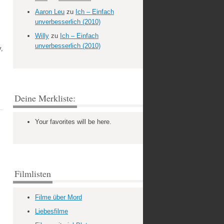
Aaron Leu
zu
Ich – Einfach
unverbesserlich (2010)
Willy
zu
Ich – Einfach
unverbesserlich (2010)
,
Deine Merkliste:
Your favorites will be here.
Filmlisten
Filme über Mord
Liebesfilme