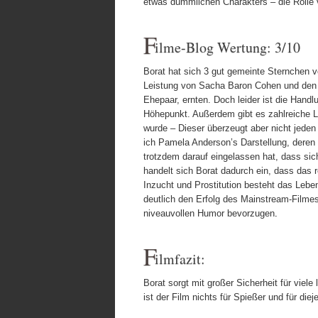
etwas dümmlichen Charakters – die Rolle 
F
ilme-Blog Wertung: 3/10
Borat hat sich 3 gut gemeinte Sternchen ve
Leistung von Sacha Baron Cohen und den v
Ehepaar, ernten. Doch leider ist die Handl
Höhepunkt. Außerdem gibt es zahlreiche L
wurde – Dieser überzeugt aber nicht jed
ich Pamela Anderson’s Darstellung, deren 
trotzdem darauf eingelassen hat, dass sic
handelt sich Borat dadurch ein, dass das r
Inzucht und Prostitution besteht das Lebe
deutlich den Erfolg des Mainstream-Filmes
niveauvollen Humor bevorzugen
.
F
ilmfazit:
Borat sorgt mit großer Sicherheit für viele
ist der Film nichts für Spießer und für di