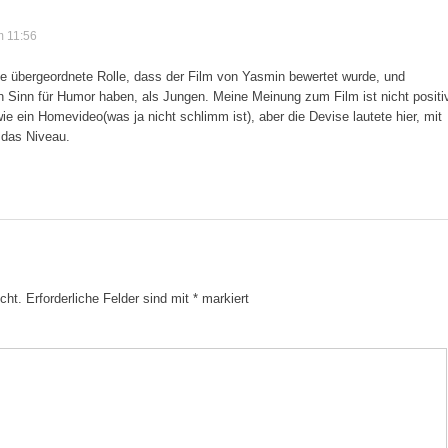
m 11:56
ne übergeordnete Rolle, dass der Film von Yasmin bewertet wurde, und
Sinn für Humor haben, als Jungen. Meine Meinung zum Film ist nicht positiv
wie ein Homevideo(was ja nicht schlimm ist), aber die Devise lautete hier, mit
das Niveau.
cht.
Erforderliche Felder sind mit
*
markiert