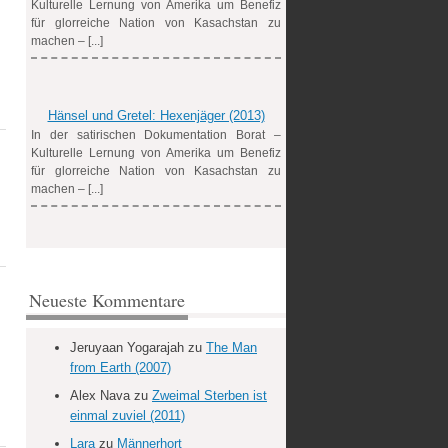
Kulturelle Lernung von Amerika um Benefiz
für glorreiche Nation von Kasachstan zu
machen – [...]
Hänsel und Gretel: Hexenjäger (2013)
In der satirischen Dokumentation Borat –
Kulturelle Lernung von Amerika um Benefiz
für glorreiche Nation von Kasachstan zu
machen – [...]
Neueste Kommentare
Jeruyaan Yogarajah
zu
The Man
from Earth (2007)
Alex Nava
zu
Zweimal Sterben ist
einmal zuviel (2011)
Lara
zu
Männerhort