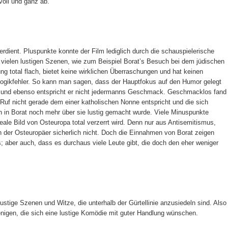
voll und ganz ab.
rdient. Pluspunkte konnte der Film lediglich durch die schauspielerische
ielen lustigen Szenen, wie zum Beispiel Borat’s Besuch bei dem jüdischen
ung total flach, bietet keine wirklichen Überraschungen und hat keinen
ogikfehler. So kann man sagen, dass der Hauptfokus auf den Humor gelegt
en und ebenso entspricht er nicht jedermanns Geschmack. Geschmacklos fand
Ruf nicht gerade dem einer katholischen Nonne entspricht und die sich
h in Borat noch mehr über sie lustig gemacht wurde. Viele Minuspunkte
eale Bild von Osteuropa total verzerrt wird. Denn nur aus Antisemitismus,
n der Osteuropäer sicherlich nicht. Doch die Einnahmen von Borat zeigen
; aber auch, dass es durchaus viele Leute gibt, die doch den eher weniger
 lustige Szenen und Witze, die unterhalb der Gürtellinie anzusiedeln sind. Also
ejenigen, die sich eine lustige Komödie mit guter Handlung wünschen.