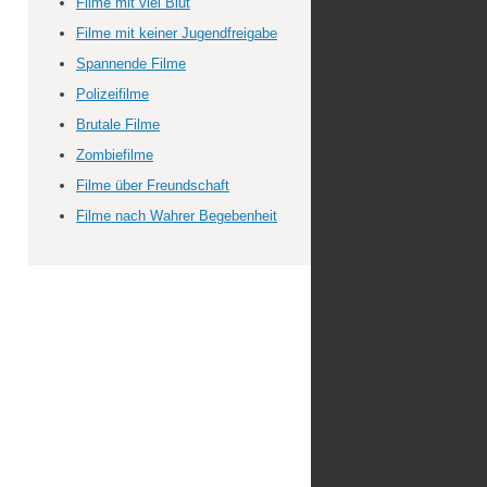
Filme mit viel Blut
Filme mit keiner Jugendfreigabe
Spannende Filme
Polizeifilme
Brutale Filme
Zombiefilme
Filme über Freundschaft
Filme nach Wahrer Begebenheit