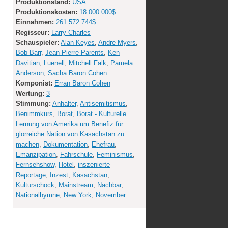
Produktionsland:
USA
Produktionskosten:
18.000.000$
Einnahmen:
261.572.744$
Regisseur:
Larry Charles
Schauspieler:
Alan Keyes
,
Andre Myers
,
Bob Barr
,
Jean-Pierre Parents
,
Ken
Davitian
,
Luenell
,
Mitchell Falk
,
Pamela
Anderson
,
Sacha Baron Cohen
Komponist:
Erran Baron Cohen
Wertung:
3
Stimmung:
Anhalter
,
Antisemitismus
,
Benimmkurs
,
Borat
,
Borat - Kulturelle
Lernung von Amerika um Benefiz für
glorreiche Nation von Kasachstan zu
machen
,
Dokumentation
,
Ehefrau
,
Emanzipation
,
Fahrschule
,
Feminismus
,
Fernsehshow
,
Hotel
,
inszenierte
Reportage
,
Inzest
,
Kasachstan
,
Kulturschock
,
Mainstream
,
Nachbar
,
Nationalhymne
,
New York
,
November