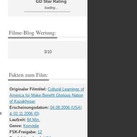
GD Star Rating
loading...
Filme-Blog Wertung:
3/10
Fakten zum Film:
Originaler Filmtitel:
Cultural Learnings of
America for Make Benefit Glorious Nation
of Kazakhstan
Erscheinungsdatum:
04.08.2006 (USA)
ut
& 02.11.2006 (D)
Laufzeit:
84 Min.
Genre:
Komödie
FSK-Freigabe:
12